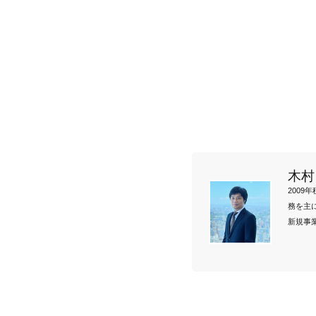
木村
200
務を主
新規事